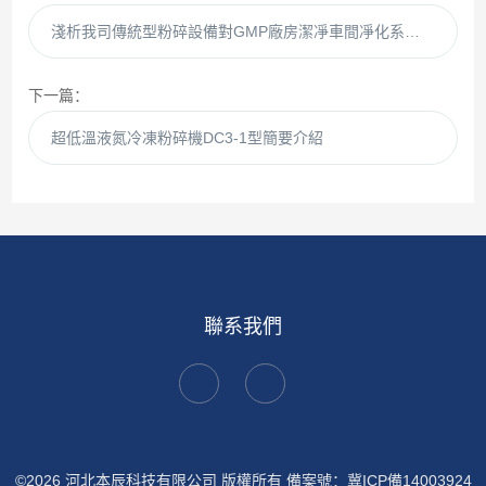
淺析我司傳統型粉碎設備對GMP廠房潔凈車間凈化系統的影響
下一篇：
超低溫液氮冷凍粉碎機DC3-1型簡要介紹
聯系我們
©2026 河北本辰科技有限公司 版權所有
備案號：冀ICP備14003924