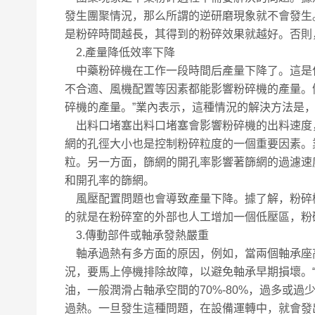
發生團聚情況，那么所謂的逆研磨現象就不會發生
是粉碎時間越長，其得到的粉碎效果就越好。否則
2.產量降低效率下降
中藥粉碎機在工作一段時間后產量下降了。這是
不合適、風機配置等因素都能影響粉碎機的產量。
碎機的產量。”業內表示，這種情況的解決方法是
出料口堵塞出料口堵塞會影響粉碎機的出料速度
網的孔徑大小也是控制粉碎粒度的一個重要因素。
粒。另一方面，篩網的開孔率影響著篩網的過濾速
和開孔率的篩網。
風壓配置問題也會導致產量下降。據了解，粉碎
的就是在粉碎室的外部也人工增加一個低壓區，粉
3.傳動部件或軸承發熱嚴重
軸承過熱有多方面的原因，例如，當兩個軸承座
況，要馬上停機排除故障，以避免軸承早期損壞。
油，一般潤滑占軸承空間的70%-80%，過多或
過熱。一旦發生這種問題，在設備運轉中，就會發