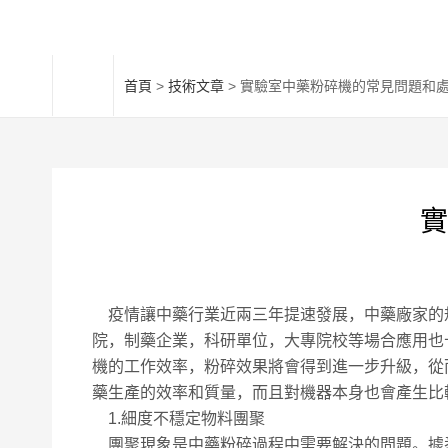
首頁
>
技術文章
> 實驗室中藥粉碎機的常見問題和
實
疫情讓中藥行業近兩三年提速發展，中藥廠家的
院，制藥企業，科研單位，大專院校等場合應用也
機的工作效率，粉碎效果將會得到進一步升級，從
藥生產的效率和質量，而且對機器本身也會產生比
1.細度不穩定物料團聚
團聚現象是中藥粉碎過程中需要解決的問題。據悉