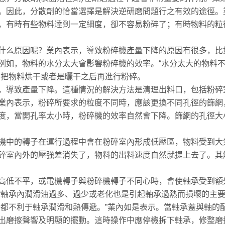
。因此，分散劑的恰當選擇是解決逆研磨問題行之有效的途徑。
，有時有些物料達到一定細度，卻不容易粉碎了；有時物料的粒
什么原因呢？業內表示，導致粉碎機產量下降的原因有很多，比
例如，物料的水分太大會影響粉碎機的效率。“水分太大的物料
，把物料烘干或者是曬干之后再進行粉碎。
，導致產量下降。這種情況的解決方法是清理出料口，包括粉碎
業內表示，粉碎所要求的粒度不同時，應該更換不同孔徑的篩網
度，當開孔率太小時，粉碎機的效率自然會下降。篩網的孔徑大
機中的轉子在運行過程中會在粉碎室內形成低壓區，物料受到大
碎室內外的壓強差消失了，物料的出料速度自然就提上去了。其
高低不平，或電機轉子與粉碎機轉子不同心時，會使軸承受到額
“軸承內潤滑油過多、過少或老化也是引起軸承過熱而損壞的主
過少都不利于軸承潤滑和熱傳遞。”業內如是表示。當軸承蓋與軸
出磨擦聲響及明顯的擺動。這時操作中應停機拆下軸承，修整磨