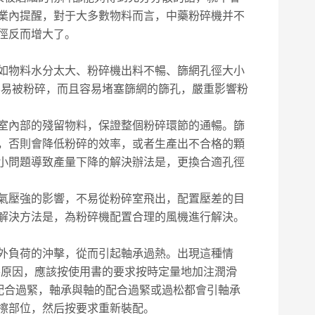
業內提醒，對于大多數物料而言，中藥粉碎機并不
徑反而增大了。
如物料水分太大、粉碎機出料不暢、篩網孔徑大小
不易被粉碎，而且容易堵塞篩網的篩孔，嚴重影響粉
室內部的殘留物料，保證整個粉碎環節的通暢。篩
，否則會降低粉碎的效率，或者生產出不合格的顆
小問題導致產量下降的解決辦法是，更換合適孔徑
氣壓強的影響，不易從粉碎室飛出，配置壓差的目
解決方法是，為粉碎機配置合理的風機進行解決。
外負荷的沖擊，從而引起軸承過熱。出現這種情
要原因，應該按使用書的要求按時定量地加注潤滑
的配合過緊，軸承與軸的配合過緊或過松都會引軸承
擦部位，然后按要求重新裝配。