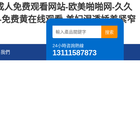
-成人免费观看网站-欧美啪啪网-久久
线-免费黄在线观看-美妇湿透娇羞紧窄
24小時咨詢熱線
13111587873
系我們