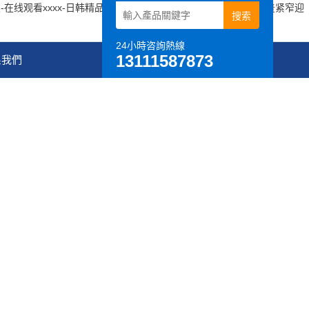
类-在线观看xxxx-日韩精品电影在线-免费黄在线观看-美妇湿透娇羞紧窄迎
24小時咨詢熱線
13111587873
系我們