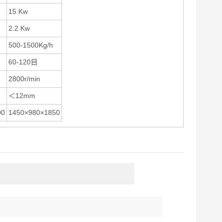
15 Kw
2.2 Kw
500-1500Kg/h
60-120目
2800r/min
＜12mm
00
1450×980×1850