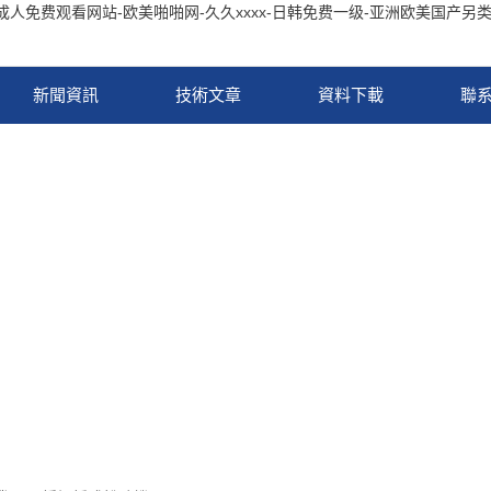
-成人免费观看网站-欧美啪啪网-久久xxxx-日韩免费一级-亚洲欧美国产另
新聞資訊
技術文章
資料下載
聯