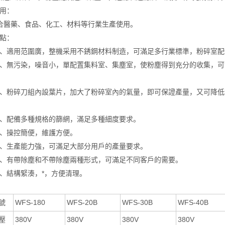
應用：
醫藥、食品、化工、材料等行業生產使用。
特點：
）、適用范圍廣，整機采用不銹鋼材料制造，可滿足多行業標準，粉碎室
）、無污染，噪音小，單配置集料室、集塵室，使粉塵得到充分的收集，
）、粉碎刀組內設葉片，加大了粉碎室內的氣量，即可保證產量，又可降
）、配備多種規格的篩網，滿足多種細度要求。
）、操控簡便，維護方便。
）、生產能力強，可滿足大部分用戶的產量要求。
）、有帶除塵和不帶除塵兩種形式，可滿足不同客戶的需要。
）、結構緊湊，*，方便清理。
：
號
WFS-180
WFS-20B
WFS-30B
WFS-40B
壓
380V
380V
380V
380V