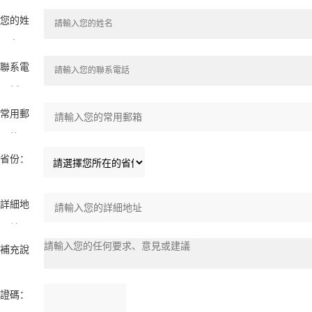
您的姓
名：
聯系電
話：
常用郵
箱：
省份：
詳細地
址：
補充說
明：
驗證碼：