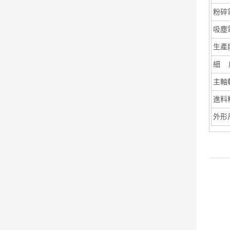
粉碎
吸塵
生產
細 
主軸
進料
外形