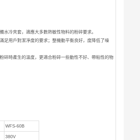
配備水冷夾套，適應大多數熱敏性物料的粉碎要求。
可滿足用戶對潔凈度的要求；整機動平衡良好，度降低了噪
低粉碎時產生的溫度，更適合粉碎一些動性不好、帶粘性的物
WFS-60B
380V