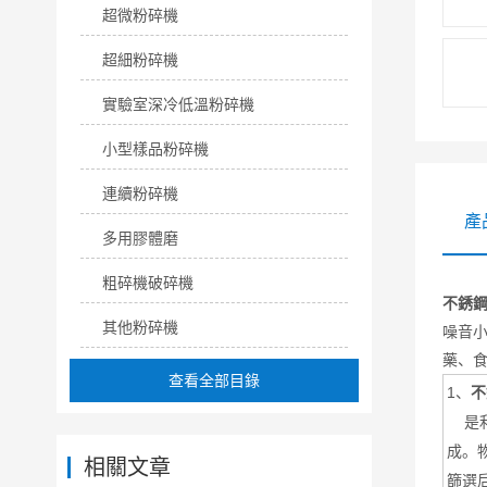
超微粉碎機
超細粉碎機
實驗室深冷低溫粉碎機
小型樣品粉碎機
連續粉碎機
產
多用膠體磨
粗碎機破碎機
不銹
其他粉碎機
噪音
藥、
查看全部目錄
1、
不
是利
成。
相關文章
篩選