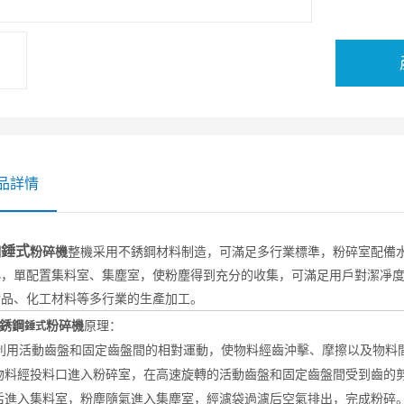
品詳情
錘式
鋼
粉碎機
整機采用不銹鋼材料制造，可滿足多行業標準，粉碎室配備
小，單配置集料室、集塵室，使粉塵得到充分的收集，可滿足用戶對潔凈
食品、化工材料等多行業的生產加工。
銹鋼
粉碎機
原理：
錘式
用活動齒盤和固定齒盤間的相對運動，使物料經齒沖擊、摩擦以及物料
物料經投料口進入粉碎室，在高速旋轉的活動齒盤和固定齒盤間受到齒的
后進入集料室，粉塵隨氣進入集塵室，經濾袋過濾后空氣排出，完成粉碎