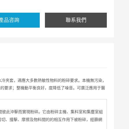
產品咨詢
聯系我們
水冷夾套，適應大多數熱敏性物料的粉碎要求。本機無污染，
度的要求；整機動平衡良好，度降低了噪音。可廣泛應用于醫
間彼此沖擊而實現粉碎。它由粉碎主機、集料室和集塵室組
剪切、撞擊、摩擦及物料間的的相互作用下被粉碎，經篩網
。