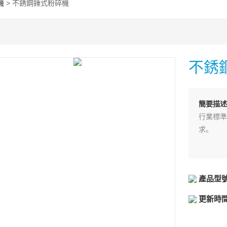
機
> 不銹鋼錘式粉碎機
不銹
簡要描述
行業標準
求。
產品型
更新時