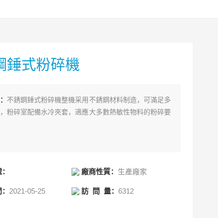
鋼錘式粉碎機
：
不銹鋼錘式粉碎機整機采用不銹鋼材料制造，可滿足多
，粉碎室配備水冷夾套，適應大多數熱敏性物料的粉碎要
號：
廠商性質：
生產廠家
間：
2021-05-25
訪 問 量：
6312