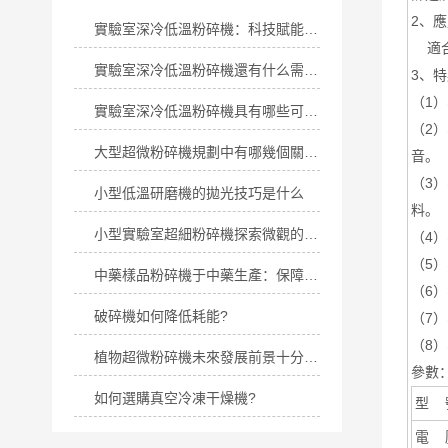
2、
實驗室深冷低溫粉碎機：科技賦能的微粒制備設備
適合
實驗室深冷低溫粉碎機還有什么需要了解
3、
（1
實驗室深冷低溫粉碎機具有哪些可行性
（2
大型超微粉碎機規劃中有哪幾個關鍵要素
音。
（3
小型低溫研磨機的拋光技巧是什么
料。
小型實驗室超細粉碎機探索微觀的鑰匙
（4
（5
中藥樣品粉碎機于中藥生產：保障產品質量，提升生產效率
（6
破碎機如何降低耗能?
（7
（8
植物超微粉碎機未來發展前景十分可期
參數
如何選購真空冷凍干燥機?
型 
電 